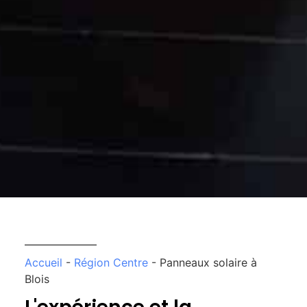
Accueil
-
Région Centre
-
Panneaux solaire à
Blois