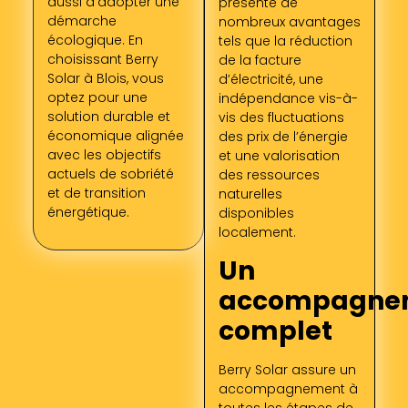
aussi d’adopter une
présente de
démarche
nombreux avantages
écologique. En
tels que la réduction
choisissant Berry
de la facture
Solar à Blois, vous
d’électricité, une
optez pour une
indépendance vis-à-
solution durable et
vis des fluctuations
économique alignée
des prix de l’énergie
avec les objectifs
et une valorisation
actuels de sobriété
des ressources
et de transition
naturelles
énergétique.
disponibles
localement.
Un
accompagne
complet
Berry Solar assure un
accompagnement à
toutes les étapes de